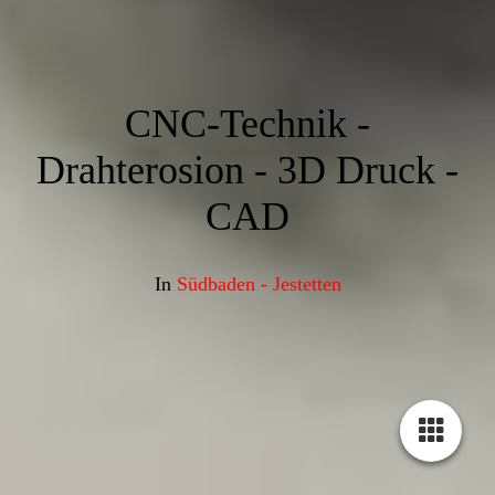
CNC-Technik -
Drahterosion - 3D Druck -
CAD
In
Südbaden - Jestetten